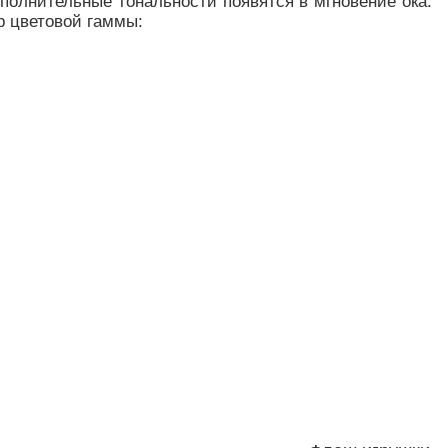
ополнительные тональности появятся в мгновение ока.
р цветовой гаммы: