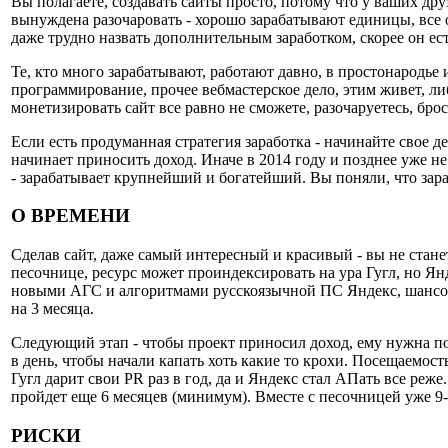
Вы полагаете, создавать сайты просто, потому что у ваших дру
вынуждена разочаровать - хорошо зарабатывают единицы, все
даже трудно назвать дополнительным заработком, скорее он ес
Те, кто много зарабатывают, работают давно, в простонародье 
программирование, прочее вебмастерское дело, этим живет, либ
монетизировать сайт все равно не сможете, разочаруетесь, брос
Если есть продуманная стратегия заработка - начинайте свое д
начинает приносить доход. Иначе в 2014 году и позднее уже н
- зарабатывает крупнейший и богатейший. Вы поняли, что зара
О ВРЕМЕНИ
Сделав сайт, даже самый интересный и красивый - вы не стан
песочнице, ресурс может проиндексировать на ура Гугл, но Янд
новыми АГС и алгоритмами русскоязычной ПС Яндекс, шансов 
на 3 месяца.
Следующий этап - чтобы проект приносил доход, ему нужна п
в день, чтобы начали капать хоть какие то крохи. Посещаемость
Гугл дарит свои PR раз в год, да и Яндекс стал АПать все реже
пройдет еще 6 месяцев (минимум). Вместе с песочницей уже 9-
РИСКИ