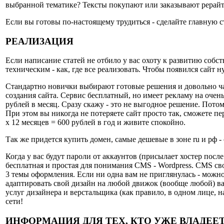
выбранной тематике? Тексты покупают или заказывают рерайт 
Если вы готовы по-настоящему трудиться - сделайте главную ст
РЕАЛИЗАЦИЯ
Если написание статей не отбило у вас охоту к развитию собс
техническим - как, где все реализовать. Чтобы появился сайт н
Стандартно новички выбирают готовые решения и довольно част
создания сайта. Сервис бесплатный, но имеет рекламу на очень
рублей в месяц. Сразу скажу - это не выгодное решение. Потом
При этом вы никогда не потеряете сайт просто так, сможете пе
х 12 месяцев = 600 рублей в год и живите спокойно.
Так же придется купить домен, самые дешевые в зоне ru и рф -
Когда у вас будут пароли от аккаунтов (присылает хостер пос
бесплатная и простая для понимания CMS - Wordpress. CMS своб
3 темы оформления. Если ни одна вам не приглянулась - можно
адаптировать свой дизайн на любой движок (вообще любой) вам 
услуг дизайнера и верстальщика (как правило, в одном лице, н
сети!
ИНФОРМАЦИЯ ДЛЯ ТЕХ, КТО УЖЕ ВЛАДЕЕ