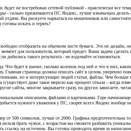
 будет не востребован сетевой публикой - практически все тема
ары - сильно прижимаются ПС Яндекс, лучше изначально делать с
ой отдачи. Вы рискуете нарваться на мошенников или самостоят
 готовы искать и терять?
вободно отобразить на обычном листе бумаги. Это не дизайн, он
омент для пользователя, который придет. Ваша задача сделать 
ли добились такого результата - не вздумайте остановиться.
 Что будет в шапке, сколько колонок под ней и что в них, каки
зу. Главная страница должна описать сайт в целом, уверенно пов
ртинками, но и интересующие людей статьи, файлы. Чем больше 
 (существует даже такое мерило как процент отказа – когда изм
ругие сайты, многие закрываете сразу, на других зависаете, чита
 уникальным описанием, файлами и картинками. Горе начинающем
 добьется нужного уважения у ПС, скорее всего Яндекс вообще не
р от 500 символов, лучше от 2000. Графика предпочтительна то
 нельзя брать чужое, с возрастом вы сможете разбавить уникаль
ь ссылку на источник. Вы готовы проводить время за написани