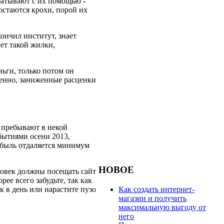
абатывают с их помощью -
остаются крохи, порой их
кончил институт, знает
нет такой жилки,
ньги, только потом он
твенно, заниженные расценки
и пребывают в некой
обытиями осени 2013,
ибыль отдаляется минимум
НОВОЕ
ловек должны посещать сайт
ее всего забудьте, так как
Как создать интернет-
к в день или нарастите пузо
магазин и получить
максимальную выгоду от
него