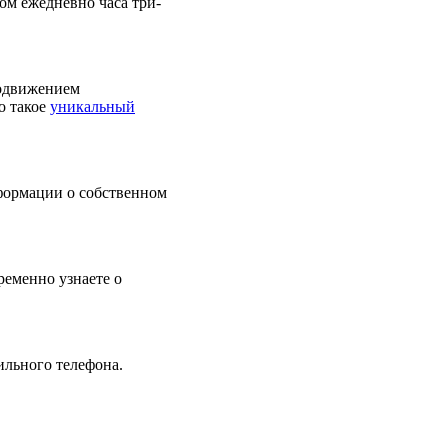
ом ежедневно часа три-
родвижением
то такое
уникальный
нформации о собственном
ременно узнаете о
ильного телефона.