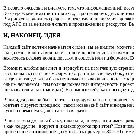
В первую очередь вы рискуете тем, что информационный ресурс
Коммерческие тематики типа авто, строительство, детские тов
Вы рискуете вложить средства в рекламу и не получить должн
под АГС из-за неимения опыта в продвижении и раскрутке. Вы
И, НАКОНЕЦ, ИДЕЯ
Каждый сайт должен начинаться с идеи, вы ее видите, можете с
вы должны видеть свой навигацию и наполнение - это важный м
захотелось рекомендовать друзьям в соцсеть или на форумах. Ес
Возьмите альбомный лист и нарисуйте на нем главную страницу.
расположить его на всем формате страницы - сверху, сбоку сни
разделам, где должны быть не только зазывающие анонсы с ка
одним человеком - тем больше показатель интересности проекта
пользователем на страницах). Вспомните себя, как посещаете д
Ваша идея должна быть не только продумана, но и наполнена
контент с других площадок - такой новенький сайт никогда не
Гугл со временем удалит сайт из выдачи.
Ваши тексты должны быть уникальны, интересны и иметь разме
а как же другие - воруют и индексируются при этом? Новичкам
процентное соотношение должно быть примерно 80 к 20 и имет