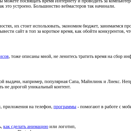
 вы можете посвящать время Интернету и проводить за компьютер
как это устроено. Большинство вебмастеров так начинали.
ностях, их стоит использовать, экономим бюджет, занимаемся п
вывести сайт в топ за короткое время, как обойти конкурентов, ч
исов
, тоже описаны мной, не ленитесь тратить время на сбор и
ой выдачи, например, популярная Сапа, Майнлинк и Лиекс. Неп
ть не дорогой уникальный контент.
, приложения на телефон,
программы
- помогают в работе с моб
ь,
как сделать анимацию
или логотип,