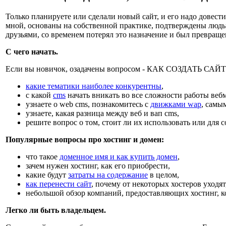
Только планируете или сделали новый сайт, и его надо довест
мной, основаны на собственной практике, подтверждены людь
друзьями, со временем потерял это назначение и был превращен
С чего начать.
Если вы новичок, озадачены вопросом - КАК СОЗДАТЬ САЙ
какие тематики наиболее конкурентны
,
с какой
cms
начать вникать во все сложности работы вебм
узнаете о web cms, познакомитесь с
движками wap
, самы
узнаете, какая разница между веб и вап cms,
решите вопрос о том, стоит ли их использовать или для 
Популярные вопросы про хостинг и домен:
что такое
доменное имя и как купить домен
,
зачем нужен хостинг, как его приобрести,
какие будут
затраты на содержание
в целом,
как перенести сайт
, почему от некоторых хостеров уходят
небольшой обзор компаний, предоставляющих хостинг, к
Легко ли быть владельцем.