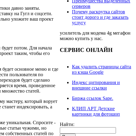
Преимущества выделенных
серверов
тики давно заняты.
Почему раскрутка сайтов
тавку на Гугл и соцсети.
стоит дорого и где заказать
ельно уложите ваш проект
услугу
усилитель для модема 4g мегафон
можно купить у нас.
 будет потом. Для начала
СЕРВИС ОНЛАЙН
проект таким, чтобы его
Как удалить страницы сайта
м будет основное меню и где
из кэша Google
ести пользователя по
переходов будет сделано
Индекс цитирования и
еряется время, проведенное
внешние ссылки
я множество статей.
Биржа ссылок Sape.
у мастеру, который ворует
 станет индексировать, а
КЛИП АРТ Детские
картинки для фотошоп
же уникальная. Спросите -
Найти:
ные статьи чужими, но
ем собственных статей по