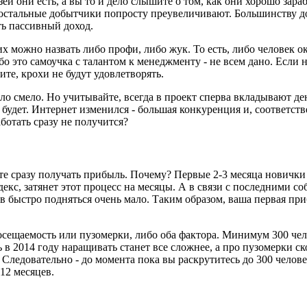
зей они есть, а вы то и дело слышите о том, как они хорошо зар
 остальные добытчики попросту преувеличивают. Большинству д
ть пассивный доход.
их можно назвать либо профи, либо жук. То есть, либо человек о
о это самоучка с талантом к менеджменту - не всем дано. Если 
ите, крохи не будут удовлетворять.
ело смело. Но учитывайте, всегда в проект сперва вкладывают де
е будет. Интернет изменился - большая конкуренция и, соответс
ботать сразу не получится?
ете сразу получать прибыль. Почему? Первые 2-3 месяца новичк
екс, затянет этот процесс на месяцы. А в связи с последними с
быстро подняться очень мало. Таким образом, ваша первая пр
осещаемость или пузомерки, либо оба фактора. Минимум 300 че
 в 2014 году наращивать станет все сложнее, а про пузомерки скор
. Следовательно - до момента пока вы раскрутитесь до 300 челове
12 месяцев.