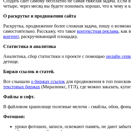
Создать сайт самому бесплатно не самая тяжелая задача. Если
четыре, через месяц вы будете понимать хорошо, что к чему и 
О раскрутке и продвижении сайта
Раскрутка, продвижение более сложная задача, пишу о возмож
самостоятельно. Расскажу, что такое
контекстная реклама
, как 
контент
, раскручивающий площадку.
Статистика и аналитика
Аналитика, сбор статистики о проекте с помощью
онлайн серв
детище.
Биржи ссылок и статей.
Все слышали
о биржах ссылок
для продвижения в топ поисков
текстовых биржах
(Миралинкс, ГГЛ), где можно заказать, купи
Файлы и софт.
В файловом хранилище полезные мелочи - смайлы, обои, фоны
Фотошоп:
уроки фотошоп, записи, освежают память, не дают забыт