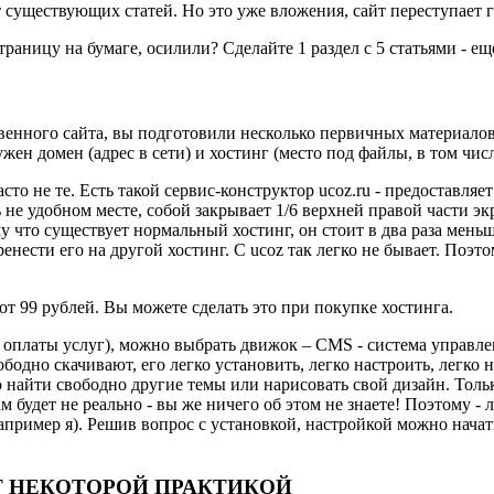
существующих статей. Но это уже вложения, сайт переступает г
раницу на бумаге, осилили? Сделайте 1 раздел с 5 статьями - е
твенного сайта, вы подготовили несколько первичных материалов
ужен домен (адрес в сети) и хостинг (место под файлы, в том чис
о не те. Есть такой сервис-конструктор ucoz.ru - предоставляе
 не удобном месте, собой закрывает 1/6 верхней правой части экр
у что существует нормальный хостинг, он стоит в два раза меньш
ренести его на другой хостинг. С ucoz так легко не бывает. Поэт
 от 99 рублей. Вы можете сделать это при покупке хостинга.
ле оплаты услуг), можно выбрать движок – CMS - система управл
одно скачивают, его легко установить, легко настроить, легко 
 найти свободно другие темы или нарисовать свой дизайн. Тольк
будет не реально - вы же ничего об этом не знаете! Поэтому - л
апример я). Решив вопрос с установкой, настройкой можно начат
Т НЕКОТОРОЙ ПРАКТИКОЙ