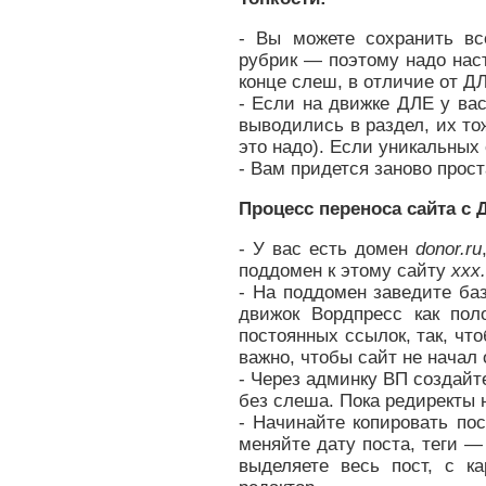
- Вы можете сохранить вс
рубрик — поэтому надо наст
конце слеш, в отличие от Д
- Если на движке ДЛЕ у ва
выводились в раздел, их то
это надо). Если уникальных
- Вам придется заново прост
Процесс переноса сайта с 
- У вас есть домен
donor.ru
поддомен к этому сайту
xxx.
- На поддомен заведите ба
движок Вордпресс как пол
постоянных ссылок, так, чт
важно, чтобы сайт не начал 
- Через админку ВП создайте
без слеша. Пока редиректы н
- Начинайте копировать по
меняйте дату поста, теги —
выделяете весь пост, с 