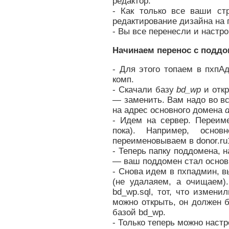
редактор.
- Как только все ваши ст
редактирование дизайна на 
- Вы все перенесли и настр
Начинаем перенос с поддо
- Для этого топаем в пхп
комп.
- Скачали базу
bd_wp
и отк
— заменить. Вам надо во в
на адрес основного домена
d
- Идем на сервер. Переим
пока). Например, осно
переименовываем в donor.ru
- Теперь папку поддомена, н
— ваш поддомен стал основ
- Снова идем в пхпадмин, 
(не удалаяем, а очищаем)
bd_wp.sql, тот, что измен
можно открыть, он должен б
базой bd_wp.
- Только теперь можно настр