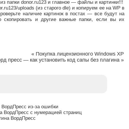
из папки donor.ru123 и главное — файлы и картинки!!!
r.ru123/uploads (из старого dle) и копируем ее на WP в
 Проверьте наличие картинок в постах — все будут на
о скопировать и другие важные папки, если вы их
«
Покупка лицензионного Windows XР
рд пресс — как установить код сапы без плагина
»
у ВордПресс из-за ошибки
на ВордПресс с нумерацией страниц
гина ВордПресс