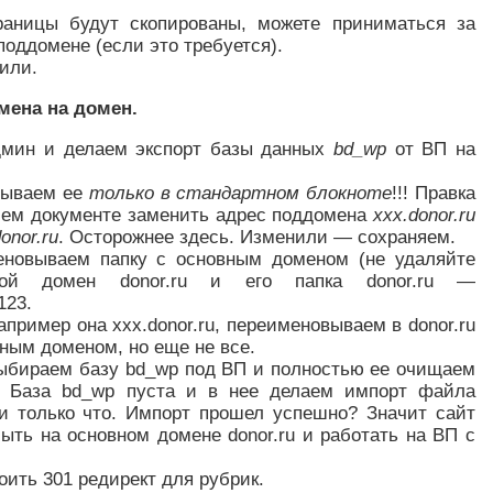
раницы будут скопированы, можете приниматься за
поддомене (если это требуется).
оили.
мена на домен.
Админ и делаем экспорт базы данных
bd_wp
от ВП на
рываем ее
только в стандартном блокноте
!!! Правка
сем документе заменить адрес поддомена
xxx.donor.ru
onor.ru
. Осторожнее здесь. Изменили — сохраняем.
еновываем папку с основным доменом (не удаляйте
вной домен donor.ru и его папка donor.ru —
123.
апример она xxx.donor.ru, переименовываем в donor.ru
ным доменом, но еще не все.
выбираем базу bd_wp под ВП и полностью ее очищаем
. База bd_wp пуста и в нее делаем импорт файла
или только что. Импорт прошел успешно? Значит сайт
ыть на основном домене donor.ru и работать на ВП с
оить 301 редирект для рубрик.