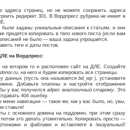
е адреса страниц, но не можете сохранить адреса
роить редирект 301. В Вордпресс рубрика не имеет в
ЛЕ.
с были заданы уникальные описания к статьям, и они
же придется копировать в тело нового поста (если вам
 описаний не было — ваша задача упрощается.
авить теги и даты постов.
ДЛЕ на Вордпресс:
, на котором то и расположен сайт на ДЛЕ. Создайте
donor.ru
, на него и будем копировать все страницы.
зу данных (пусть она называется
bd_wp
), установите
ожено. Добавьте плагины и настройте отображение
обы у вас получился
адрес аналогичный старому
. Это
отдавать 404 ошибку.
 меню навигации — такое же, как у вас было, но, увы,
е ставьте!
сты с основного домена на поддомен, при этом сразу
 потом это делать утомительно. Копировать просто —
картинками и файлами и вставляете в
!визуальный!