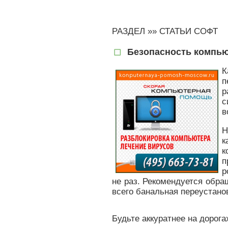
РАЗДЕЛ »»
СТАТЬИ СОФТ
Безопасность компью
К
п
р
с
в
Н
к
к
п
р
не раз. Рекомендуется обр
всего банальная переустано
Будьте аккуратнее на дорог