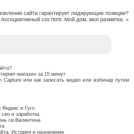
овление сайта гарантирует лидирующие позиции?
Ассоциативный css html. Мой дом, моя разметка.
»
айта?
нтернет-магазин за 15 минут
 Capture или как записать видео или вэбинар путем
п Яндекс и Гугл
 сео и заработка
ень св.Валентина
та
та. История и назначение