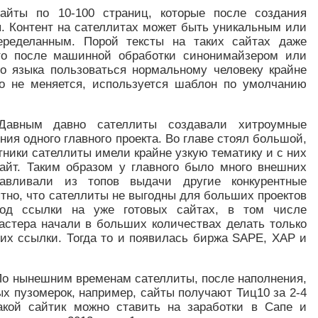
йты по 10-100 страниц, которые после создания
я. Контент на сателлитах может быть уникальным или
еределанным. Порой тексты на таких сайтах даже
то после машинной обработки синонимайзером или
го языка пользоваться нормальному человеку крайне
ло не меняется, используется шаблон по умолчанию
авным давно сателлиты создавали хитроумные
ия одного главного проекта. Во главе стоял большой,
утники сателлиты имели крайне узкую тематику и с них
айт. Таким образом у главного было много внешних
авливали из топов выдачи другие конкурентные
тно, что сателлиты не выгодны для больших проектов
од ссылки на уже готовых сайтах, в том числе
мастера начали в больших количествах делать только
них ссылки. Тогда то и появилась биржа SAPE, ХАР и
о нынешним временам сателлиты, после наполнения,
х пузомерок, например, сайты получают Тиц10 за 2-4
акой сайтик можно ставить на заработки в Сапе и