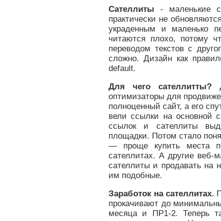
Сателлиты
- маленькие са
практически не обновляютс
украденным и маленько п
читаются плохо, потому ч
переводом текстов с друго
сложно. Дизайн как прави
default.
Для чего сателлитты?
Д
оптимизаторы для продвижен
полноценный сайт, а его сп
вели ссылки на основной с
ссылок и сателлиты выд
площадки. Потом стало поня
— проще купить места п
сателлитах. А другие веб-
сателлиты и продавать на 
им подобные.
Заработок на сателлитах.
П
прокачивают до минимальны
месяца и ПР1-2. Теперь т